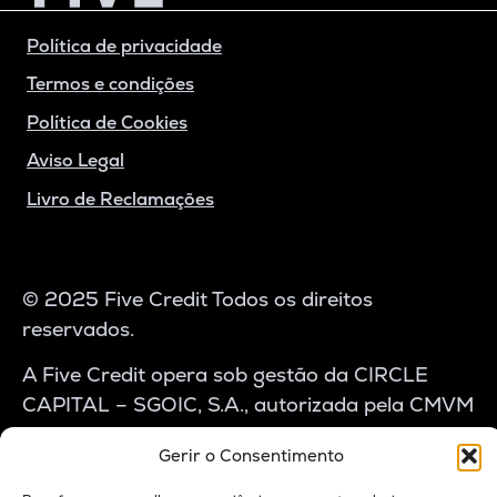
Política de privacidade
Termos e condições
Política de Cookies
Aviso Legal
Livro de Reclamações
© 2025 Five Credit Todos os direitos
reservados.
A Five Credit opera sob gestão da CIRCLE
CAPITAL – SGOIC, S.A., autorizada pela CMVM
com o n.º 174496. A atividade de crédito é
Gerir o Consentimento
realizada através do “Circle Capital Lending
Fund”, registado na CMVM com o n.º 1917, e do