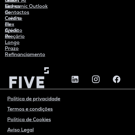
Credit
Quem
SAF-T AI
Linha
somos
Economic Outlook
de
Contactos
Crédito
Centro
Flex
de
Crédito
Ajuda
de
Preçário
Longo
Prazo
Refinanciamento
Política de privacidade
Termos e condições
Política de Cookies
Aviso Legal