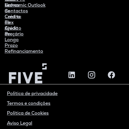
Linha
somos
Economic Outlook
de
Contactos
Crédito
Centro
Flex
de
Crédito
Ajuda
de
Preçário
Longo
Prazo
Refinanciamento
Política de privacidade
Termos e condições
Política de Cookies
Aviso Legal