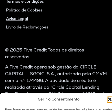
Termos e condições
Política de Cookies
Aviso Legal
Livro de Reclamações
© 2025 Five Credit Todos os direitos
reservados.
A Five Credit opera sob gestão da CIRCLE
CAPITAL – SGOIC, S.A., autorizada pela CMVM
com o n.º 174496. A atividade de crédito é
realizada através do “Circle Capital Lending
Fund”, registado na CMVM com o n.º 1917, e do
Gerir o Consentimento
Sub-Fundo 1 Five Credit – Private Lending
SME Sub-Fund, registo n.º 0001. Cumprimos
Para fornecer as melhores experiências, usamos tecnologias como cookie