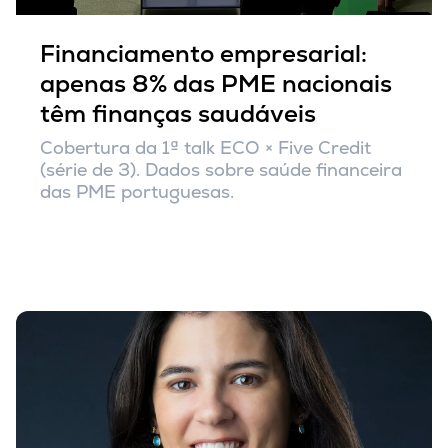
Financiamento empresarial:
apenas 8% das PME nacionais
têm finanças saudáveis
Cobertura da 1ª talk ECO × Five Credit
(série de 3). Dados sobre saúde financeira
das PME portuguesas.