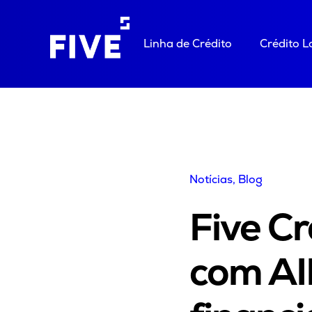
Linha de Crédito
Crédito 
Notícias
, Blog
Five Cr
com AIP