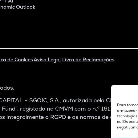
-T AI
nomic Outlook
ica de Cookies
Aviso Legal
Livro de Reclamações
vados.
CAPITAL – SGOIC, S.A., autorizada pela CMVM com o 
Para fornec
ng Fund”, registado na CMVM com o n.º 1917, e do Su
armazenar e
s integralmente o RGPD e as normas de compliance
tecnologia
ou IDs excl
negativaman