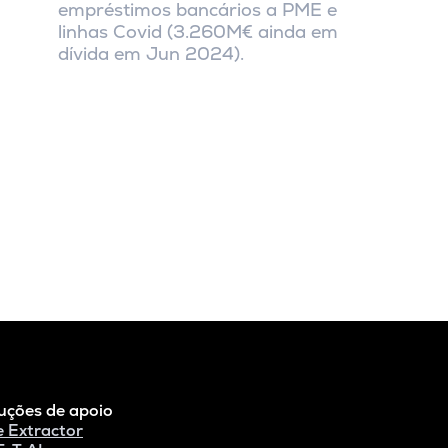
empréstimos bancários a PME e
linhas Covid (3.260M€ ainda em
dívida em Jun 2024).
uções de apoio
e Extractor