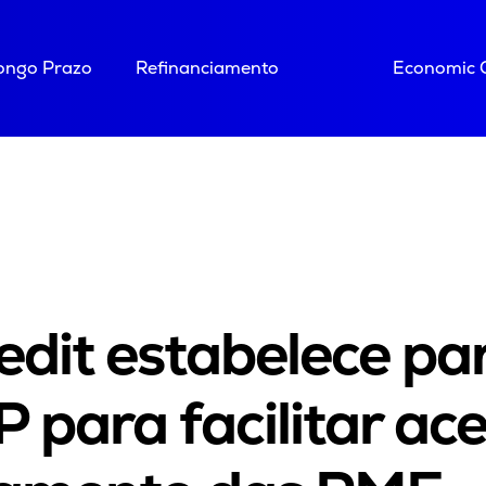
Longo Prazo
Refinanciamento
Economic 
edit estabelece pa
 para facilitar ac