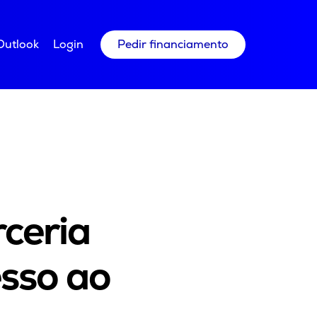
Outlook
Login
Pedir financiamento
rceria
esso ao