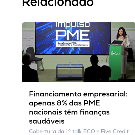
Relacionado
Financiamento empresarial:
apenas 8% das PME
nacionais têm finanças
saudáveis
Cobertura da 1ª talk ECO × Five Credit