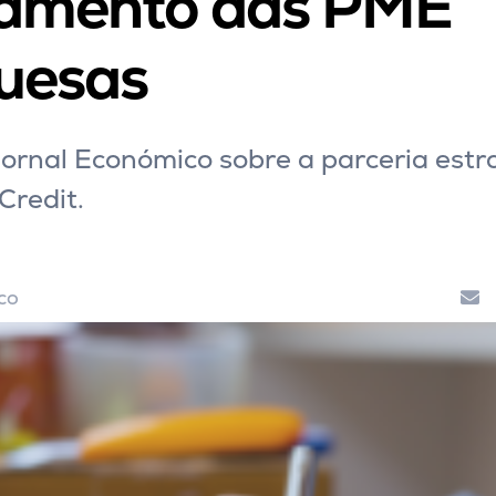
iamento das PME
uesas
ornal Económico sobre a parceria estr
Credit.
co