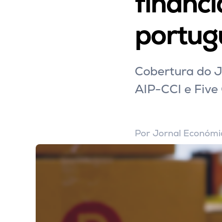
financ
portug
Cobertura do J
AIP-CCI e Five 
Por
Jornal Económi