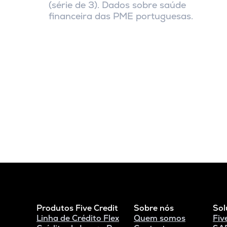
(série de 3). Dados sobre saúde
financeira das PME portuguesas.
Produtos Five Credit
Sobre nós
Sol
Linha de Crédito Flex
Quem somos
Fiv