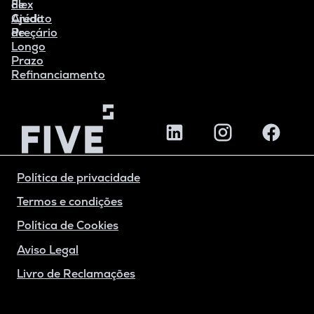
Flex
de
Crédito
Ajuda
de
Preçário
Longo
Prazo
Refinanciamento
Política de privacidade
Termos e condições
Política de Cookies
Aviso Legal
Livro de Reclamações