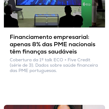
Financiamento empresarial:
apenas 8% das PME nacionais
têm finanças saudáveis
Cobertura da 1ª talk ECO × Five Credit
(série de 3). Dados sobre saúde financeira
das PME portuguesas.