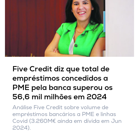
Five Credit diz que total de
empréstimos concedidos a
PME pela banca superou os
56,6 mil milhões em 2024
Análise Five Credit sobre volume de
empréstimos bancários a PME e linhas
Covid (3.260M€ ainda em dívida em Jun
2024).