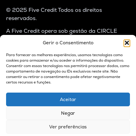
© 2025 Five Credit Todos os direitos
reservados.
A Five Credit opera sob gestão da CIRCLE
CAPITAL – SGOIC, S.A., autorizada pela CMVM
Gerir o Consentimento
com o n.º 174496. A atividade de crédito é
realizada através do “Circle Capital Lending
Para fornecer as melhores experiências, usamos tecnologias como
cookies para armazenar e/ou aceder a informações do dispositivo.
Fund”, registado na CMVM com o n.º 1917, e do
Consentir com essas tecnologias nos permitirá processar dados, como
Sub-Fundo 1 Five Credit – Private Lending
comportamento de navegação ou IDs exclusivos neste site. Não
consentir ou retirar o consentimento pode afetar negativamante
SME Sub-Fund, registo n.º 0001. Cumprimos
certos recursos e funções.
integralmente o RGPD e as normas de
compliance financeiro em Portugal.
Aceitar
Negar
Ver preferências