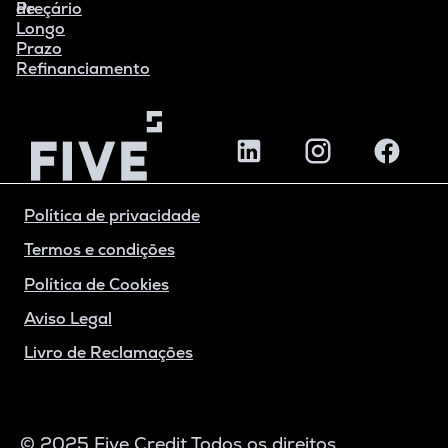
de
Preçário
Longo
Prazo
Refinanciamento
Política de privacidade
Termos e condições
Política de Cookies
Aviso Legal
Livro de Reclamações
© 2025 Five Credit Todos os direitos