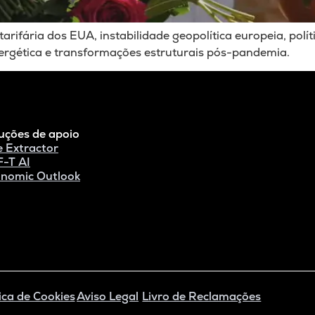
arifária dos EUA, instabilidade geopolítica europeia, polít
ergética e transformações estruturais pós-pandemia.
uções de apoio
e Extractor
-T AI
nomic Outlook
ica de Cookies
Aviso Legal
Livro de Reclamações