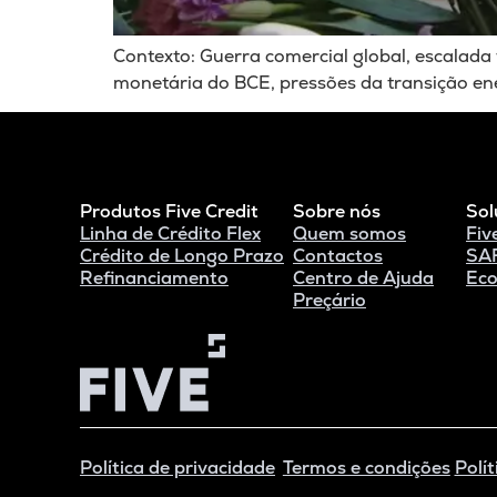
Contexto: Guerra comercial global, escalada t
monetária do BCE, pressões da transição en
Produtos Five Credit
Sobre nós
Sol
Linha de Crédito Flex
Quem somos
Fiv
Crédito de Longo Prazo
Contactos
SAF
Refinanciamento
Centro de Ajuda
Eco
Preçário
Política de privacidade
Termos e condições
Polít