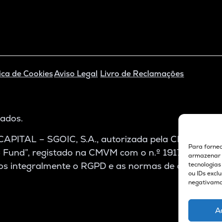
ica de Cookies
Aviso Legal
Livro de Reclamações
vados.
CAPITAL – SGOIC, S.A., autorizada pela CMVM com o 
Para fornec
ng Fund”, registado na CMVM com o n.º 1917, e do Su
armazenar e
s integralmente o RGPD e as normas de compliance
tecnologia
ou IDs excl
negativaman
A