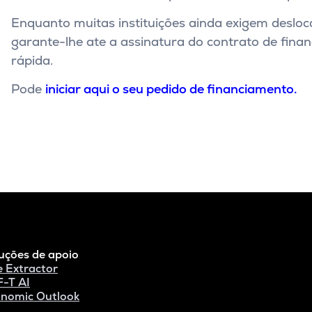
Enquanto muitas instituições ainda exigem desloc
garante-lhe ate a assinatura do contrato de finan
rápida.
Pode
iniciar aqui o seu pedido de financiamento.
uções de apoio
e Extractor
-T AI
nomic Outlook